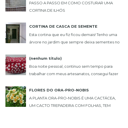
PASSO A PASSO EM COMO COSTURAR UMA
CORTINA DE ILHÓS
...
CORTINA DE CASCA DE SEMENTE
Esta cortina que eu fiz ficou demais! Tenho uma
árvore no jardim que sempre deixa sementes no
chão. Um dia peguei uma, e achei muito bonita,...
(nenhum título)
Boa noite pessoal, continuo sem tempo para
trabalhar com meus artesanatos, consegui fazer
estas lindas peças. NECESSAIRE BOX BOL...
FLORES DO ORA-PRO-NOBIS
A PLANTA ORA-PRO-NOBIS É UMA CACTÁCEA,
UM CACTO TREPADEIRA COM FOLHAS, TEM
ESPINHO E PODE SER USADA COMO CERCA
VIVA. PLANTEI NO MEU JARDIM ...