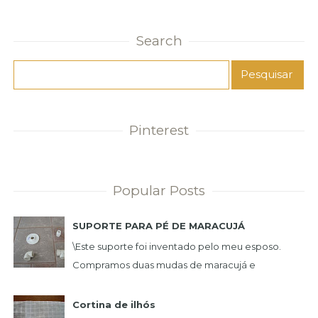
Search
Pinterest
Popular Posts
SUPORTE PARA PÉ DE MARACUJÁ
\Este suporte foi inventado pelo meu esposo.
Compramos duas mudas de maracujá e
queríamos uma plantação de maneira que não
incomoda-se e nã...
Cortina de ilhós