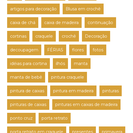
artigos para decoração
Blusa em crochê
caixa de chá
caixa de madeira
continuação
cortinas
craquele
crochê
Decoração
decoupagem
FÉRIAS
flores
fotos
idéias para cortina
ilhós
manta
manta de bebê
pintura craquele
pintura de caixas
pintura em madeira
pinturas
pinturas de caixas
pinturas em caixas de madeira
ponto cruz
porta retrato
porta retrato em craquele
presentes
primavera