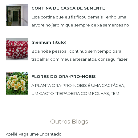
CORTINA DE CASCA DE SEMENTE
Esta cortina que eu fiz ficou demais! Tenho uma
árvore no jardim que sempre deixa sementes no
chão. Um dia peguei uma, e achei muito bonita,...
(nenhum título)
Boa noite pessoal, continuo sem tempo para
trabalhar com meus artesanatos, consegui fazer
estas lindas peças. NECESSAIRE BOX BOL...
FLORES DO ORA-PRO-NOBIS
A PLANTA ORA-PRO-NOBIS É UMA CACTÁCEA,
UM CACTO TREPADEIRA COM FOLHAS, TEM
ESPINHO E PODE SER USADA COMO CERCA
VIVA. PLANTEI NO MEU JARDIM ...
Outros Blogs
Ateliê Vagalume Encantado