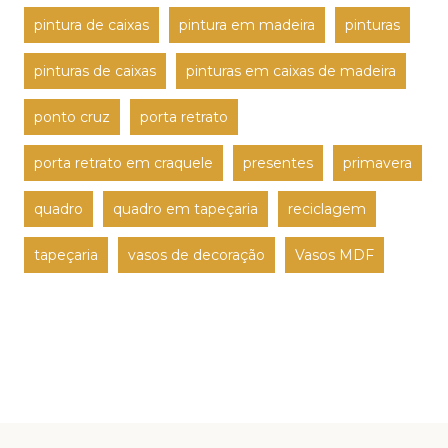
pintura de caixas
pintura em madeira
pinturas
pinturas de caixas
pinturas em caixas de madeira
ponto cruz
porta retrato
porta retrato em craquele
presentes
primavera
quadro
quadro em tapeçaria
reciclagem
tapeçaria
vasos de decoração
Vasos MDF