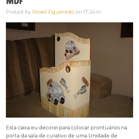
MDF
Posted by
Roseli Figueredo
on
17:34
in
Esta caixa eu decorei para colocar prontuários na
porta da sala de curativo de uma Unidade de