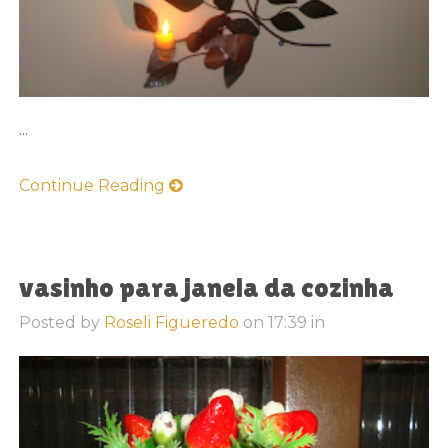
...
Continue Reading
vasinho para janela da cozinha
Posted by
Roseli Figueredo
on
17:39
in