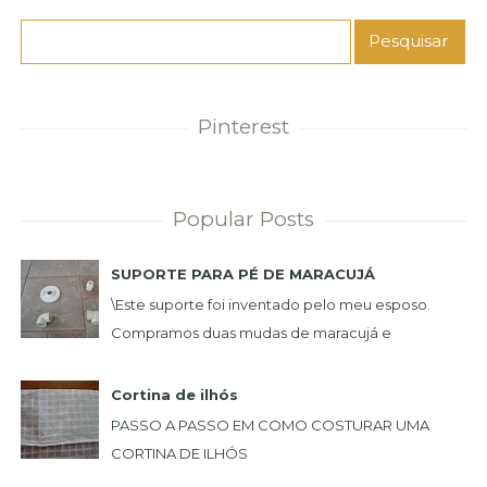
Pinterest
Popular Posts
SUPORTE PARA PÉ DE MARACUJÁ
\Este suporte foi inventado pelo meu esposo.
Compramos duas mudas de maracujá e
queríamos uma plantação de maneira que não
incomoda-se e nã...
Cortina de ilhós
PASSO A PASSO EM COMO COSTURAR UMA
CORTINA DE ILHÓS
...