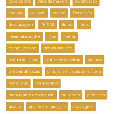
caixa de chá
caixa de madeira
continuação
cortinas
craquele
crochê
Decoração
decoupagem
FÉRIAS
flores
fotos
idéias para cortina
ilhós
manta
manta de bebê
pintura craquele
pintura de caixas
pintura em madeira
pinturas
pinturas de caixas
pinturas em caixas de madeira
ponto cruz
porta retrato
porta retrato em craquele
presentes
primavera
quadro
quadro em tapeçaria
reciclagem