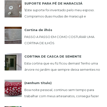
SUPORTE PARA PÉ DE MARACUJÁ
\Este suporte foi inventado pelo meu esposo.
Compramos duas mudas de maracujá e
queríamos uma plantação de maneira que não
incomoda-se e nã...
Cortina de ilhós
PASSO A PASSO EM COMO COSTURAR UMA
CORTINA DE ILHÓS
...
CORTINA DE CASCA DE SEMENTE
Esta cortina que eu fiz ficou demais! Tenho uma
árvore no jardim que sempre deixa sementes no
chão. Um dia peguei uma, e achei muito bonita,...
(nenhum título)
Boa noite pessoal, continuo sem tempo para
trabalhar com meus artesanatos, consegui fazer
estas lindas peças. NECESSAIRE BOX BOL...