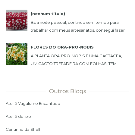
chão. Um dia peguei uma, e achei muito bonita,...
(nenhum título)
Boa noite pessoal, continuo sem tempo para
trabalhar com meus artesanatos, consegui fazer
estas lindas peças. NECESSAIRE BOX BOL...
FLORES DO ORA-PRO-NOBIS
A PLANTA ORA-PRO-NOBIS É UMA CACTÁCEA,
UM CACTO TREPADEIRA COM FOLHAS, TEM
ESPINHO E PODE SER USADA COMO CERCA
VIVA. PLANTEI NO MEU JARDIM ...
Outros Blogs
Ateliê Vagalume Encantado
Ateliê do lixo
Cantinho da Shéll