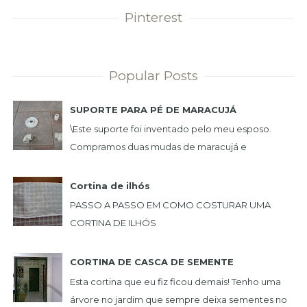
Pinterest
Popular Posts
SUPORTE PARA PÉ DE MARACUJÁ
\Este suporte foi inventado pelo meu esposo.
Compramos duas mudas de maracujá e
queríamos uma plantação de maneira que não
incomoda-se e nã...
Cortina de ilhós
PASSO A PASSO EM COMO COSTURAR UMA
CORTINA DE ILHÓS
...
CORTINA DE CASCA DE SEMENTE
Esta cortina que eu fiz ficou demais! Tenho uma
árvore no jardim que sempre deixa sementes no