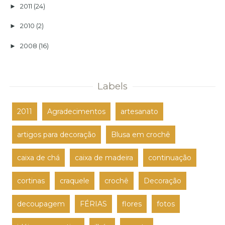
2011
(24)
►
2010
(2)
►
2008
(16)
►
Labels
2011
Agradecimentos
artesanato
artigos para decoração
Blusa em crochê
caixa de chá
caixa de madeira
continuação
cortinas
craquele
crochê
Decoração
decoupagem
FÉRIAS
flores
fotos