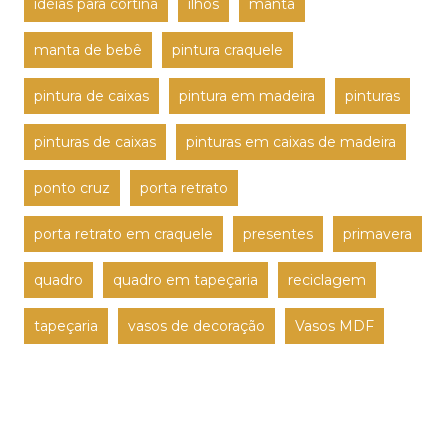
idéias para cortina
ilhós
manta
manta de bebê
pintura craquele
pintura de caixas
pintura em madeira
pinturas
pinturas de caixas
pinturas em caixas de madeira
ponto cruz
porta retrato
porta retrato em craquele
presentes
primavera
quadro
quadro em tapeçaria
reciclagem
tapeçaria
vasos de decoração
Vasos MDF