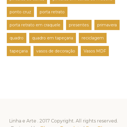
ponto cruz
porta retrato
porta retrato em craquele
presentes
primavera
quadro
quadro em tapeçaria
reciclagem
tapeçaria
vasos de decoração
Vasos MDF
Linha e Arte . 2017 Copyright. All rights reserved.