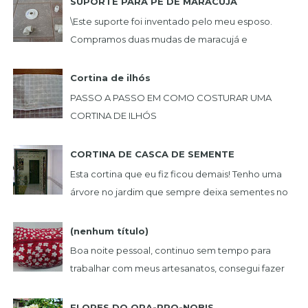
SUPORTE PARA PÉ DE MARACUJÁ
\Este suporte foi inventado pelo meu esposo.
Compramos duas mudas de maracujá e
queríamos uma plantação de maneira que não
incomoda-se e nã...
Cortina de ilhós
PASSO A PASSO EM COMO COSTURAR UMA
CORTINA DE ILHÓS
...
CORTINA DE CASCA DE SEMENTE
Esta cortina que eu fiz ficou demais! Tenho uma
árvore no jardim que sempre deixa sementes no
chão. Um dia peguei uma, e achei muito bonita,...
(nenhum título)
Boa noite pessoal, continuo sem tempo para
trabalhar com meus artesanatos, consegui fazer
estas lindas peças. NECESSAIRE BOX BOL...
FLORES DO ORA-PRO-NOBIS