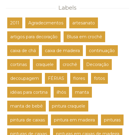
Labels
2011
Agradecimentos
artesanato
artigos para decoração
Blusa em crochê
caixa de chá
caixa de madeira
continuação
cortinas
craquele
crochê
Decoração
decoupagem
FÉRIAS
flores
fotos
idéias para cortina
ilhós
manta
manta de bebê
pintura craquele
pintura de caixas
pintura em madeira
pinturas
pinturas de caixas
pinturas em caixas de madeira