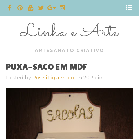
Linha e Arte
ARTESANATO CRIATIVO
PUXA-SACO EM MDF
Posted by
Roseli Figueredo
on
20:37
in