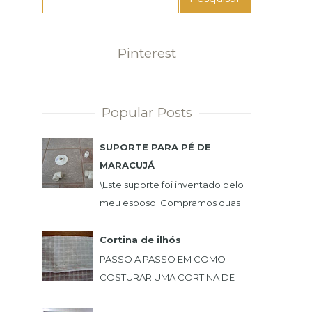
Pinterest
Popular Posts
SUPORTE PARA PÉ DE
MARACUJÁ
\Este suporte foi inventado pelo
meu esposo. Compramos duas
mudas de maracujá e queríamos
uma plantação de maneira que
Cortina de ilhós
não incomoda-se e nã...
PASSO A PASSO EM COMO
COSTURAR UMA CORTINA DE
ILHÓS