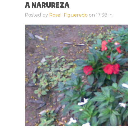
A NARUREZA
Posted by
Roseli Figueredo
on
17:38
in