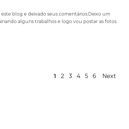
 este blog e deixado seus comentários.Deixo um
inando alguns trabalhos e logo vou postar as fotos.
1
2
3
4
5
6
Next