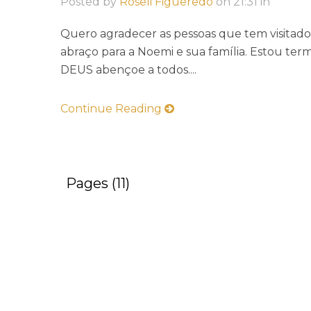
Posted by
Roseli Figueredo
on
21:31
in
Quero agradecer as pessoas que tem visitado
abraço para a Noemi e sua família. Estou term
DEUS abençoe a todos....
Continue Reading
Pages (11)