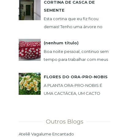
CORTINA DE CASCA DE
...
SEMENTE
Esta cortina que eu fiz ficou
demais! Tenho uma árvore no
jardim que sempre deixa
sementes no chão. Um dia
(nenhum título)
peguei uma, e achei muito
Boa noite pessoal, continuo sem
bonita,...
tempo para trabalhar com meus
artesanatos, consegui fazer estas
lindas peças. NECESSAIRE BOX
FLORES DO ORA-PRO-NOBIS
BOL...
A PLANTA ORA-PRO-NOBIS É
UMA CACTÁCEA, UM CACTO
TREPADEIRA COM FOLHAS, TEM
ESPINHO E PODE SER USADA
COMO CERCA VIVA. PLANTEI NO
Outros Blogs
MEU JARDIM ...
Ateliê Vagalume Encantado