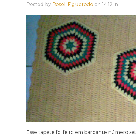
Posted by
Roseli Figueredo
on
14:12
in
Esse tapete foi feito em barbante número sei