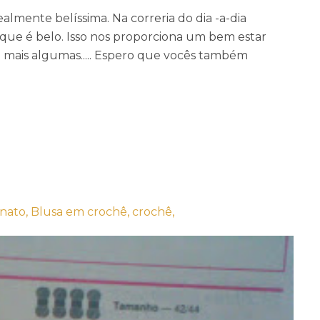
almente belíssima. Na correria do dia -a-dia
que é belo. Isso nos proporciona um bem estar
 e mais algumas..... Espero que vocês também
anato,
Blusa em crochê,
crochê,