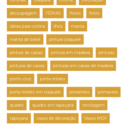
cortinas
craquele
crochê
Decoração
decoupagem
FÉRIAS
flores
fotos
idéias para cortina
ilhós
manta
manta de bebê
pintura craquele
pintura de caixas
pintura em madeira
pinturas
pinturas de caixas
pinturas em caixas de madeira
ponto cruz
porta retrato
porta retrato em craquele
presentes
primavera
quadro
quadro em tapeçaria
reciclagem
tapeçaria
vasos de decoração
Vasos MDF