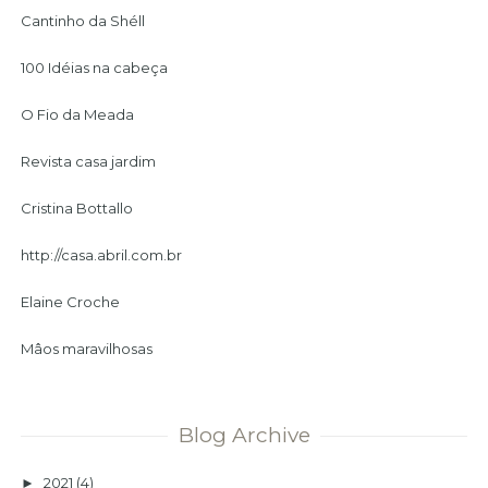
Cantinho da Shéll
100 Idéias na cabeça
O Fio da Meada
Revista casa jardim
Cristina Bottallo
http://casa.abril.com.br
Elaine Croche
Mâos maravilhosas
Blog Archive
2021
(4)
►