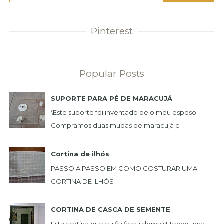
Pinterest
Popular Posts
SUPORTE PARA PÉ DE MARACUJÁ
\Este suporte foi inventado pelo meu esposo.
Compramos duas mudas de maracujá e
queríamos uma plantação de maneira que não
incomoda-se e nã...
Cortina de ilhós
PASSO A PASSO EM COMO COSTURAR UMA
CORTINA DE ILHÓS
...
CORTINA DE CASCA DE SEMENTE
Esta cortina que eu fiz ficou demais! Tenho uma