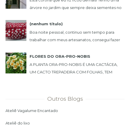
árvore no jardim que sempre deixa sementes no
chão. Um dia peguei uma, e achei muito bonita,...
(nenhum título)
Boa noite pessoal, continuo sem tempo para
trabalhar com meus artesanatos, consegui fazer
estas lindas peças. NECESSAIRE BOX BOL...
FLORES DO ORA-PRO-NOBIS
A PLANTA ORA-PRO-NOBIS É UMA CACTÁCEA,
UM CACTO TREPADEIRA COM FOLHAS, TEM
ESPINHO E PODE SER USADA COMO CERCA
VIVA. PLANTEI NO MEU JARDIM ...
Outros Blogs
Ateliê Vagalume Encantado
Ateliê do lixo