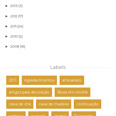
2013
(3)
►
2012
(17)
►
2011
(24)
►
2010
(2)
►
2008
(16)
►
Labels
2011
Agradecimentos
artesanato
artigos para decoração
Blusa em crochê
caixa de chá
caixa de madeira
continuação