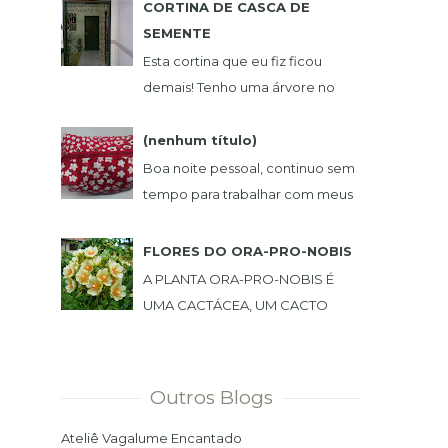
CORTINA DE CASCA DE
...
SEMENTE
Esta cortina que eu fiz ficou
demais! Tenho uma árvore no
jardim que sempre deixa
sementes no chão. Um dia
(nenhum título)
peguei uma, e achei muito
Boa noite pessoal, continuo sem
bonita,...
tempo para trabalhar com meus
artesanatos, consegui fazer estas
lindas peças. NECESSAIRE BOX
FLORES DO ORA-PRO-NOBIS
BOL...
A PLANTA ORA-PRO-NOBIS É
UMA CACTÁCEA, UM CACTO
TREPADEIRA COM FOLHAS, TEM
ESPINHO E PODE SER USADA
COMO CERCA VIVA. PLANTEI NO
Outros Blogs
MEU JARDIM ...
Ateliê Vagalume Encantado