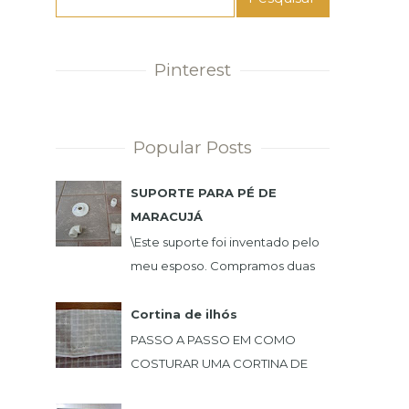
Pinterest
Popular Posts
SUPORTE PARA PÉ DE
MARACUJÁ
\Este suporte foi inventado pelo
meu esposo. Compramos duas
mudas de maracujá e queríamos
uma plantação de maneira que
Cortina de ilhós
não incomoda-se e nã...
PASSO A PASSO EM COMO
COSTURAR UMA CORTINA DE
ILHÓS