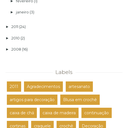
fevereiro
(1)
►
janeiro
(3)
►
2011
(24)
►
2010
(2)
►
2008
(16)
►
Labels
2011
Agradecimentos
artesanato
artigos para decoração
Blusa em crochê
caixa de chá
caixa de madeira
continuação
cortinas
craquele
crochê
Decoração