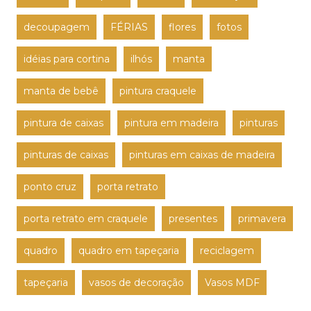
decoupagem
FÉRIAS
flores
fotos
idéias para cortina
ilhós
manta
manta de bebê
pintura craquele
pintura de caixas
pintura em madeira
pinturas
pinturas de caixas
pinturas em caixas de madeira
ponto cruz
porta retrato
porta retrato em craquele
presentes
primavera
quadro
quadro em tapeçaria
reciclagem
tapeçaria
vasos de decoração
Vasos MDF